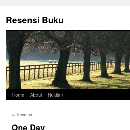
Skip
to
Resensi Buku
content
Home
About
Nukilan
←
Kosmos
One Day