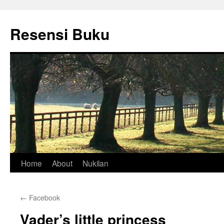
Skip
to
Resensi Buku
content
Home
About
Nukilan
←
Facebook
Vader’s little princess