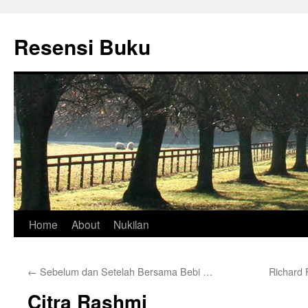
Skip
to
Resensi Buku
content
Home
About
Nukilan
←
Sebelum dan Setelah Bersama Bebi …
Richard
Citra Rashmi