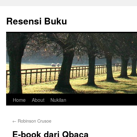
Skip
to
Resensi Buku
content
Home
About
Nukilan
←
Robinson Crusoe
E-book dari Qbaca