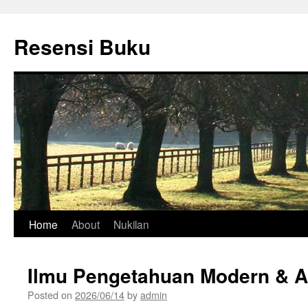
Skip
to
Resensi Buku
content
Home
About
Nukilan
Ilmu Pengetahuan Modern & 
Posted on
2026/06/14
by
admin