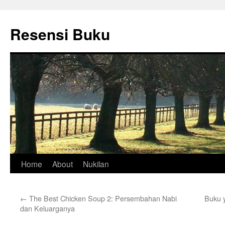
Skip
to
Resensi Buku
content
Home
About
Nukilan
←
The Best Chicken Soup 2: Persembahan Nabi
Buku 
dan Keluarganya