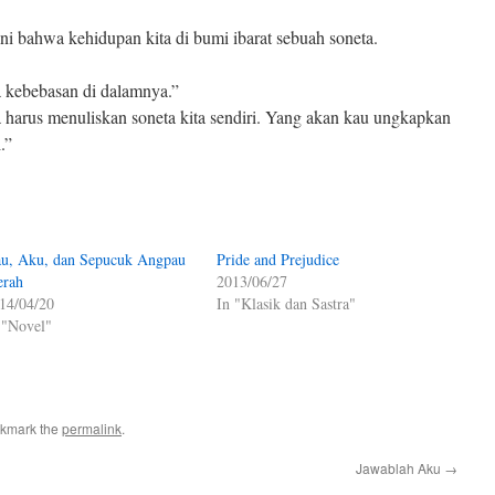
ini bahwa kehidupan kita di bumi ibarat sebuah soneta.
a kebebasan di dalamnya.”
ta harus menuliskan soneta kita sendiri. Yang akan kau ungkapkan
.”
u, Aku, dan Sepucuk Angpau
Pride and Prejudice
rah
2013/06/27
14/04/20
In "Klasik dan Sastra"
 "Novel"
okmark the
permalink
.
Jawablah Aku
→