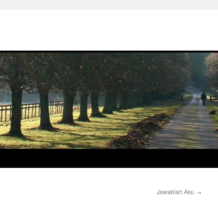
Jawablah Aku
→