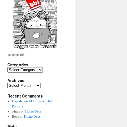
member: BBI
Categories
Categories
Archives
Archives
Recent Comments
Hapudin
on
Akhirnya Kulihat
Ramallah
admin
on
Homo Deus
Bona
on
Homo Deus
Meta