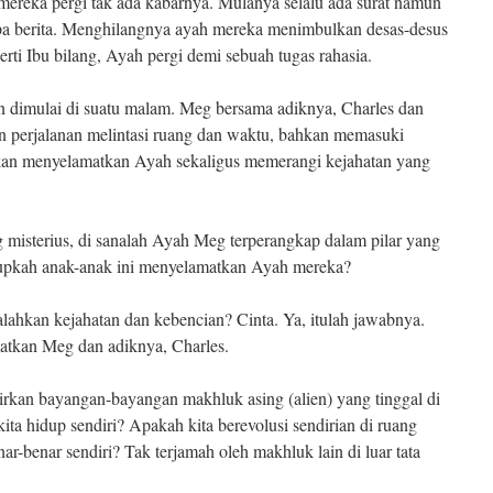
reka pergi tak ada kabarnya. Mulanya selalu ada surat namun
anpa berita. Menghilangnya ayah mereka menimbulkan desas-desus
ti Ibu bilang, Ayah pergi demi sebuah tugas rahasia.
 dimulai di suatu malam. Meg bersama adiknya, Charles dan
 perjalanan melintasi ruang dan waktu, bahkan memasuki
kan menyelamatkan Ayah sekaligus memerangi kejahatan yang
g misterius, di sanalah Ayah Meg terperangkap dalam pilar yang
gupkah anak-anak ini menyelamatkan Ayah mereka?
ahkan kejahatan dan kebencian? Cinta. Ya, itulah jawabnya.
atkan Meg dan adiknya, Charles.
rkan bayangan-bayangan makhluk asing (alien) yang tinggal di
ta hidup sendiri? Apakah kita berevolusi sendirian di ruang
ar-benar sendiri? Tak terjamah oleh makhluk lain di luar tata