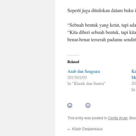
Seperti juga dituliskan dalam buku 
“Sebuah bentuk yang ketat, tapi ad
“Kita diberi sebuah bentuk, tapi ki
benar-benar terserah padamu sendiri
Related
Azab dan Sengsara
Ka
2013/01/03
Me
In "Klasik dan Sastra"
20
In
This entry was posted in
Cerita Anak
. Bo
←
Kisah Despereaux