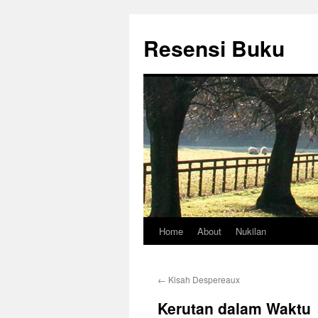
Skip
to
Resensi Buku
content
Home
About
Nukilan
←
Kisah Despereaux
Kerutan dalam Waktu