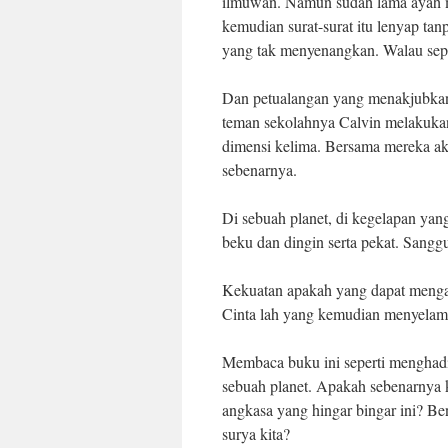
ilmuwan. Namun sudah lama ayah me
kemudian surat-surat itu lenyap t
yang tak menyenangkan. Walau seper
Dan petualangan yang menakjubkan
teman sekolahnya Calvin melakukan
dimensi kelima. Bersama mereka a
sebenarnya.
Di sebuah planet, di kegelapan yan
beku dan dingin serta pekat. Sang
Kekuatan apakah yang dapat mengal
Cinta lah yang kemudian menyelam
Membaca buku ini seperti menghadi
sebuah planet. Apakah sebenarnya ki
angkasa yang hingar bingar ini? Ben
surya kita?