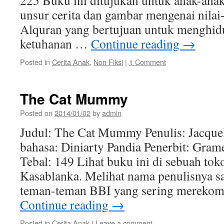
225 Buku ini ditujukan untuk anak-anak
unsur cerita dan gambar mengenai nilai-
Alquran yang bertujuan untuk menghi
ketuhanan …
Continue reading
→
Posted in
Cerita Anak
,
Non Fiksi
|
1 Comment
The Cat Mummy
Posted on
2014/01/02
by
admin
Judul: The Cat Mummy Penulis: Jacque
bahasa: Diniarty Pandia Penerbit: Gra
Tebal: 149 Lihat buku ini di sebuah tok
Kasablanka. Melihat nama penulisnya sa
teman-teman BBI yang sering merekom
Continue reading
→
Posted in
Cerita Anak
|
Leave a comment