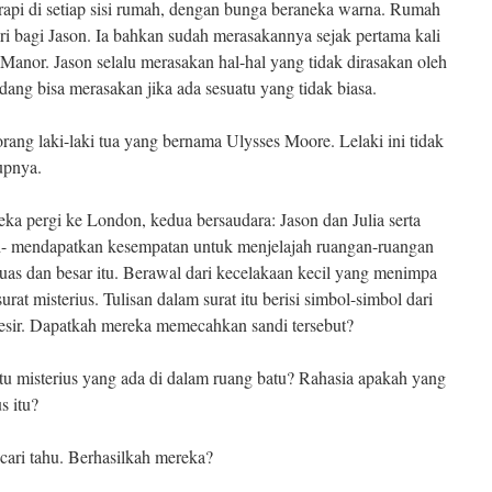
rapi di setiap sisi rumah, dengan bunga beraneka warna. Rumah
ri bagi Jason. Ia bahkan sudah merasakannya sejak pertama kali
anor. Jason selalu merasakan hal-hal yang tidak dirasakan oleh
dang bisa merasakan jika ada sesuatu yang tidak biasa.
rang laki-laki tua yang bernama Ulysses Moore. Lelaki ini tidak
upnya.
eka pergi ke London, kedua bersaudara: Jason dan Julia serta
h- mendapatkan kesempatan untuk menjelajah ruangan-ruangan
uas dan besar itu. Berawal dari kecelakaan kecil yang menimpa
t misterius. Tulisan dalam surat itu berisi simbol-simbol dari
esir. Dapatkah mereka memecahkan sandi tersebut?
tu misterius yang ada di dalam ruang batu? Rahasia apakah yang
s itu?
ncari tahu. Berhasilkah mereka?