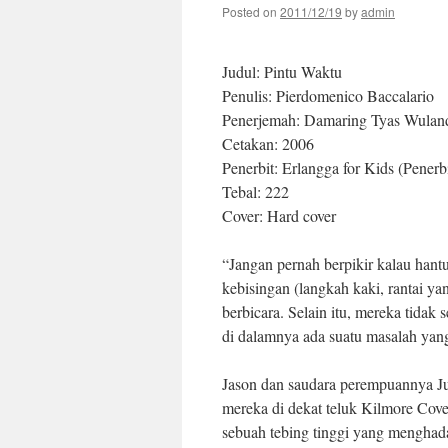
Posted on
2011/12/19
by
admin
Judul: Pintu Waktu
Penulis: Pierdomenico Baccalario
Penerjemah: Damaring Tyas Wulanda
Cetakan: 2006
Penerbit: Erlangga for Kids (Penerb
Tebal: 222
Cover: Hard cover
“Jangan pernah berpikir kalau han
kebisingan (langkah kaki, rantai ya
berbicara. Selain itu, mereka tida
di dalamnya ada suatu masalah yang
Jason dan saudara perempuannya Ju
mereka di dekat teluk Kilmore Cov
sebuah tebing tinggi yang mengha