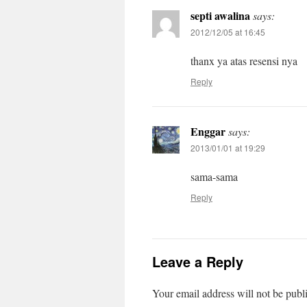
septi awalina
says:
2012/12/05 at 16:45
thanx ya atas resensi nya
Reply
Enggar
says:
2013/01/01 at 19:29
sama-sama
Reply
Leave a Reply
Your email address will not be publ