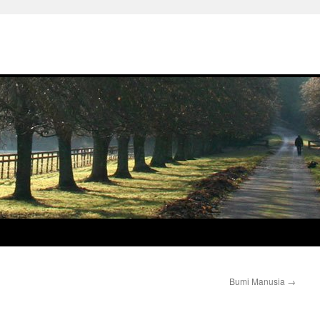
Bumi Manusia
→