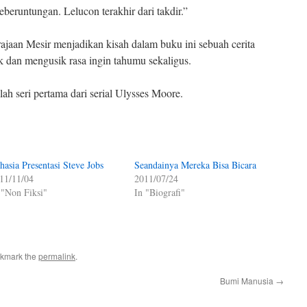
beruntungan. Lelucon terakhir dari takdir.”
rajaan Mesir menjadikan kisah dalam buku ini sebuah cerita
k dan mengusik rasa ingin tahumu sekaligus.
lah seri pertama dari serial Ulysses Moore.
hasia Presentasi Steve Jobs
Seandainya Mereka Bisa Bicara
11/11/04
2011/07/24
 "Non Fiksi"
In "Biografi"
okmark the
permalink
.
Bumi Manusia
→