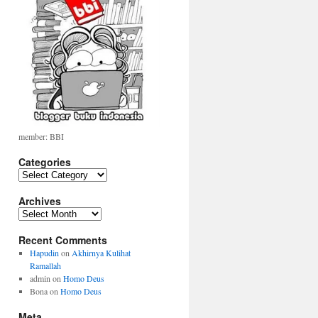
member: BBI
Categories
Categories
Archives
Archives
Recent Comments
Hapudin
on
Akhirnya Kulihat
Ramallah
admin
on
Homo Deus
Bona
on
Homo Deus
Meta