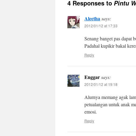
4 Responses to
Pintu 
Aleetha
says:
2012/01/12 at 17:33
Senang banget pas dapat b
Padahal kupikir bakal kere
Reply
Enggar
says:
2012/01/12 at 19:18
Alurnya memang agak lamba
petualangan untuk anak me
emosi.
Reply