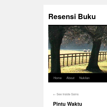
Skip
to
Resensi Buku
content
Home
About
Nukilan
←
See Inside Sains
Pintu Waktu