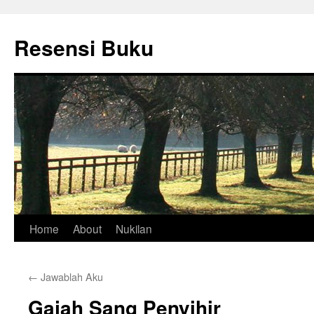
Skip
to
Resensi Buku
content
Home
About
Nukilan
←
Jawablah Aku
Gajah Sang Penyihir