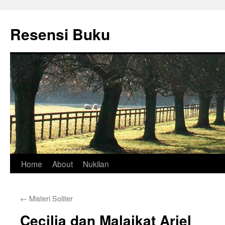
Skip
to
Resensi Buku
content
Home
About
Nukilan
←
Misteri Soliter
Cecilia dan Malaikat Ariel