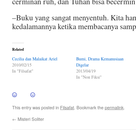
cerminan ruh, dan Tuhan bisa becermin
–Buku yang sangat menyentuh. Kita han
kedalamannya ketika membacanya sampa
Related
Cecilia dan Malaikat Ariel
Bumi, Drama Kemanusiaan
2010/02/15
Digelar
In "Filsafat"
2013/04/19
In "Non Fiksi"
This entry was posted in
Filsafat
. Bookmark the
permalink
.
←
Misteri Soliter