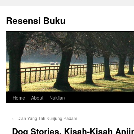
Skip
to
Resensi Buku
content
Home
About
Nukilan
←
Dian Yang Tak Kunjung Padam
Dog Stories, Kisah-Kisah Anji