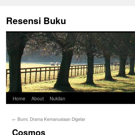
Skip
to
Resensi Buku
content
Home
About
Nukilan
←
Bumi, Drama Kemanusiaan Digelar
Cosmos