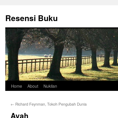
Skip
to
Resensi Buku
content
Home
About
Nukilan
←
Richard Feynman, Tokoh Pengubah Dunia
Ayah