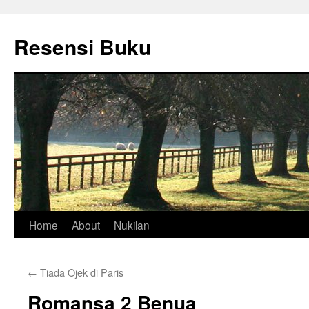
Skip
to
Resensi Buku
content
Home
About
Nukilan
←
Tiada Ojek di Paris
Romansa 2 Benua