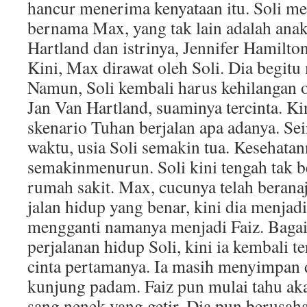
hancur menerima kenyataan itu. Soli m
bernama Max, yang tak lain adalah an
Hartland dan istrinya, Jennifer Hamilto
Kini, Max dirawat oleh Soli. Dia begitu
Namun, Soli kembali harus kehilangan o
Jan Van Hartland, suaminya tercinta. K
skenario Tuhan berjalan apa adanya. Sei
waktu, usia Soli semakin tua. Kesehata
semakinmenurun. Soli kini tengah tak b
rumah sakit. Max, cucunya telah beran
jalan hidup yang benar, kini dia menjad
mengganti namanya menjadi Faiz. Baga
perjalanan hidup Soli, kini ia kembali t
cinta pertamanya. Ia masih menyimpan
kunjung padam. Faiz pun mulai tahu aka
sang nenek yang getir. Dia pun berusa