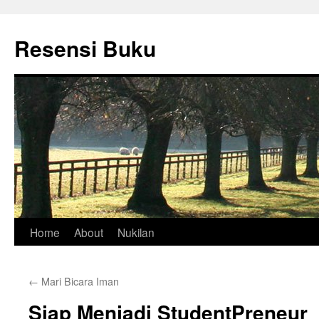
Skip
to
Resensi Buku
content
Home
About
Nukilan
←
Mari Bicara Iman
Siap Menjadi StudentPreneur