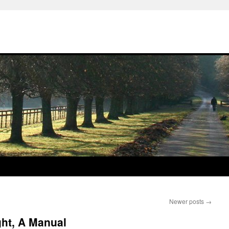
Newer posts
→
ght, A Manual