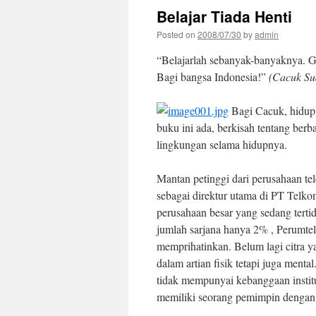
Belajar Tiada Henti
Posted on
2008/07/30
by
admin
“Belajarlah sebanyak-banyaknya. Get
Bagi bangsa Indonesia!”
(Cacuk Su
Bagi Cacuk, hidup a
buku ini ada, berkisah tentang berba
lingkungan selama hidupnya.
Mantan petinggi dari perusahaan te
sebagai direktur utama di PT Tel
perusahaan besar yang sedang tert
jumlah sarjana hanya 2% , Perumtel
memprihatinkan. Belum lagi citra y
dalam artian fisik tetapi juga ment
tidak mempunyai kebanggaan instit
memiliki seorang pemimpin dengan v