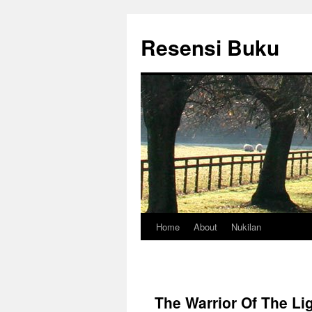
Skip
to
Resensi Buku
content
Home
About
Nukilan
The Warrior Of The Li