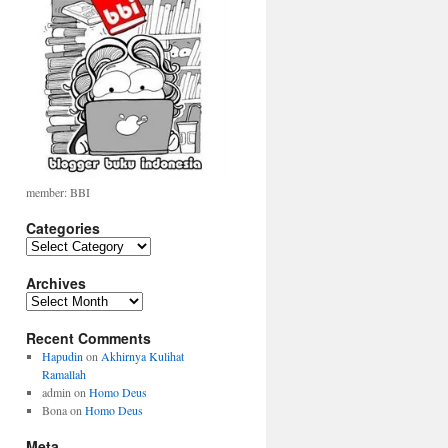
member: BBI
Categories
Categories
Archives
Archives
Recent Comments
Hapudin
on
Akhirnya Kulihat
Ramallah
admin
on
Homo Deus
Bona
on
Homo Deus
Meta