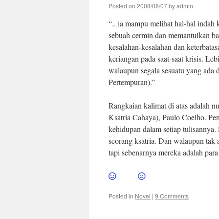
Posted on
2008/08/07
by
admin
“.. ia mampu melihat hal-hal indah
sebuah cermin dan memantulkan bay
kesalahan-kesalahan dan keterbata
keriangan pada saat-saat krisis. Le
walaupun segala sesuatu yang ada d
Pertempuran).”
Rangkaian kalimat di atas adalah n
Ksatria Cahaya), Paulo Coelho. Pen
kehidupan dalam setiap tulisannya.
seorang ksatria. Dan walaupun tak 
tapi sebenarnya mereka adalah para 
Posted in
Novel
|
9 Comments