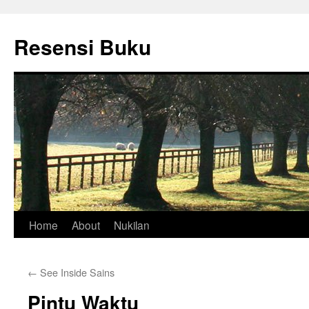
Skip
to
Resensi Buku
content
Home
About
Nukilan
←
See Inside Sains
Pintu Waktu