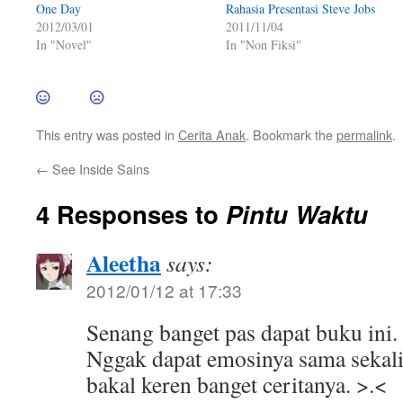
One Day
Rahasia Presentasi Steve Jobs
2012/03/01
2011/11/04
In "Novel"
In "Non Fiksi"
This entry was posted in
Cerita Anak
. Bookmark the
permalink
.
←
See Inside Sains
4 Responses to
Pintu Waktu
Aleetha
says:
2012/01/12 at 17:33
Senang banget pas dapat buku ini.
Nggak dapat emosinya sama sekali
bakal keren banget ceritanya. >.<