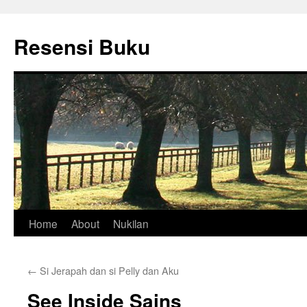
Skip
to
Resensi Buku
content
Home
About
Nukilan
←
Si Jerapah dan si Pelly dan Aku
See Inside Sains